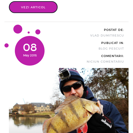
prima parte a zilei, urmand ca apoi sa ne mutam pentru un pa ...
VEZI ARTICOL
POSTAT DE:
VLAD DUMITRESCU
08
PUBLICAT IN:
BLOG PESCUIT
May 2015
COMENTARII:
NICIUN COMENTARIU