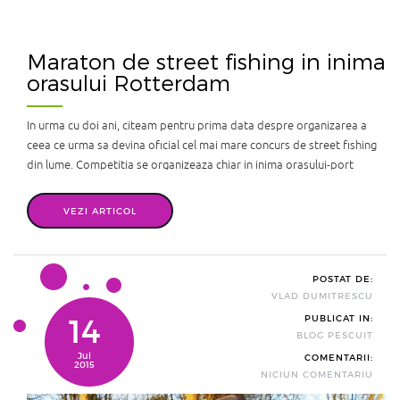
Maraton de street fishing in inima
orasului Rotterdam
In urma cu doi ani, citeam pentru prima data despre organizarea a
ceea ce urma sa devina oficial cel mai mare concurs de street fishing
din lume. Competitia se organizeaza chiar in inima orasului-port
Rotterdam, in Olanda. Nu este un simplu concurs de streetfishing, ci
un adevarat maraton in cel mai clasic sens al cuvantului, ...
VEZI ARTICOL
POSTAT DE:
VLAD DUMITRESCU
14
PUBLICAT IN:
BLOG PESCUIT
Jul
COMENTARII:
2015
NICIUN COMENTARIU