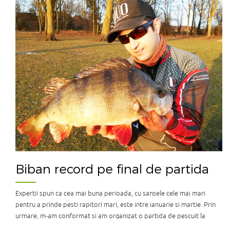
Biban record pe final de partida
Expertii spun ca cea mai buna perioada, cu sansele cele mai mari
pentru a prinde pesti rapitori mari, este intre ianuarie si martie. Prin
urmare, m-am conformat si am organizat o partida de pescuit la
spinning cu bunii mei prieteni Stefan si Bogdan pe batrana Tamisa in