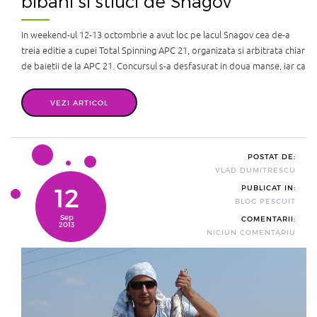
bibani si stiuci de Snagov
In weekend-ul 12-13 octombrie a avut loc pe lacul Snagov cea de-a
treia editie a cupei Total Spinning APC 21, organizata si arbitrata chiar
de baietii de la APC 21. Concursul s-a desfasurat in doua manse, iar ca
specii s-a punctat stiuca, salaul si somnul in prima zi, iar in a doua zi
bibanul avea sa ia locul stiucii. Se anuntau ...
VEZI ARTICOL
POSTAT DE:
VLAD DUMITRESCU
12
PUBLICAT IN:
BLOG PESCUIT
Sep
COMENTARII:
2013
NICIUN COMENTARIU