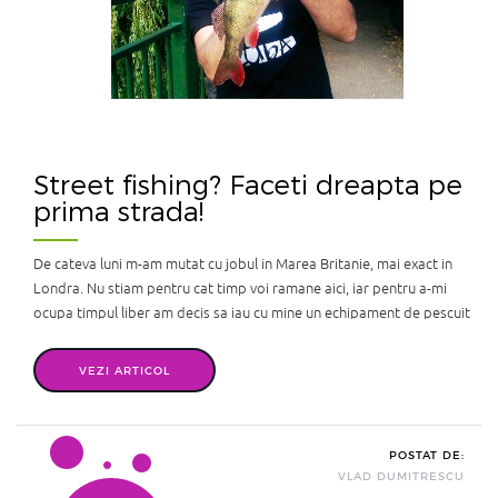
Street fishing? Faceti dreapta pe
prima strada!
De cateva luni m-am mutat cu jobul in Marea Britanie, mai exact in
Londra. Nu stiam pentru cat timp voi ramane aici, iar pentru a-mi
ocupa timpul liber am decis sa iau cu mine un echipament de pescuit
de baza cu care sa pot aborda diferite specii de pesti rapitori. Primul
lucru pe care l-am facut in primele zile libere a fost ...
VEZI ARTICOL
POSTAT DE:
VLAD DUMITRESCU