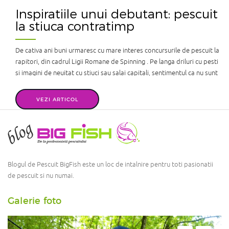
Inspiratiile unui debutant: pescuit
la stiuca contratimp
De cativa ani buni urmaresc cu mare interes concursurile de pescuit la
rapitori, din cadrul Ligii Romane de Spinning . Pe langa driluri cu pesti
si imagini de neuitat cu stiuci sau salai capitali, sentimentul ca nu sunt
acolo incepuse sa ma apese din ce in ce mai tare. In fiecare an merg la
toate expozitiile de pescuit, iar a ...
VEZI ARTICOL
Blogul de Pescuit BigFish este un loc de intalnire pentru toti pasionatii
de pescuit si nu numai.
Galerie foto