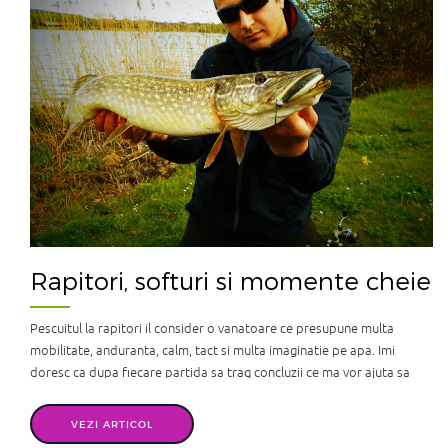
Rapitori, softuri si momente cheie
Pescuitul la rapitori il consider o vanatoare ce presupune multa
mobilitate, anduranta, calm, tact si multa imaginatie pe apa. Imi
doresc ca dupa fiecare partida sa trag concluzii ce ma vor ajuta sa
abordez partidele viitoare. Tipul apei, adancimea, temperatura,
vegetatie, structura malului, substrat, transparenta apei, vantul p ...
VEZI ARTICOL