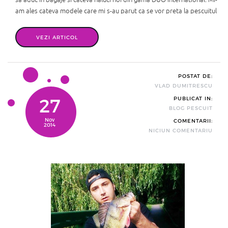
am ales cateva modele care mi s-au parut ca se vor preta la pescuitul
pe care il practic pe lacurile si raurile din Marea Britanie. Voblerele pe
care urma sa le testez sunt DUO JERKBAIT ...
VEZI ARTICOL
POSTAT DE:
VLAD DUMITRESCU
27
PUBLICAT IN:
BLOG PESCUIT
Nov
COMENTARII:
2014
NICIUN COMENTARIU