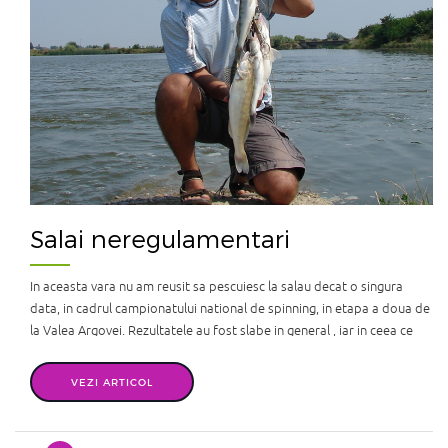
Salai neregulamentari
In aceasta vara nu am reusit sa pescuiesc la salau decat o singura
data, in cadrul campionatului national de spinning, in etapa a doua de
la Valea Argovei. Rezultatele au fost slabe in general , iar in ceea ce
ma priveste pe mine au fost dezastruoase, nereusind sa punctez in
nicio mansa. Dornic sa am dril cu un salau, incep s ...
VEZI ARTICOL