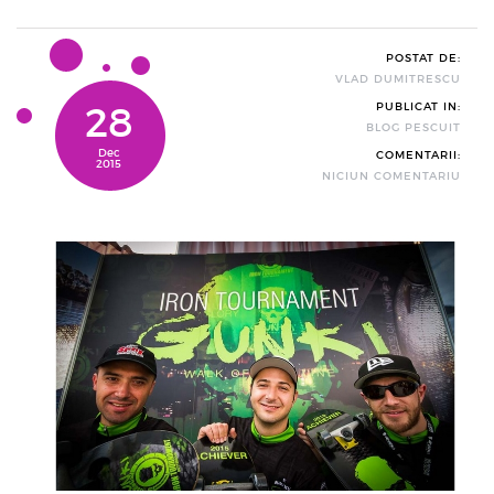
POSTAT DE:
VLAD DUMITRESCU
28
PUBLICAT IN:
BLOG PESCUIT
Dec
COMENTARII:
2015
NICIUN COMENTARIU