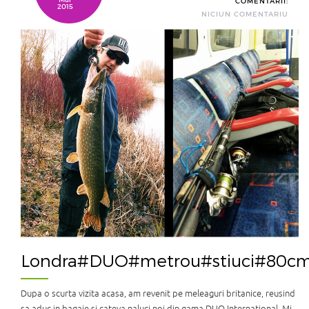
COMENTARII:
2015
NICIUN COMENTARIU
Londra#DUO#metrou#stiuci#80c
Dupa o scurta vizita acasa, am revenit pe meleaguri britanice, reusind
sa aduc in bagaje si cateva naluci noi din gama DUO International. Mi-