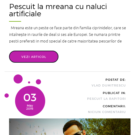
Pescuit la mreana cu naluci
artificiale
Mreana este un peste ce face parte din familia ciprinidelor, care se
intalnește in raurile de deal si ses ale Europei. Se numara printre
pestii preferati in mod special de catre majoritatea pescarilor de
stationar datorita luptei fantastice de care da dovada in timpul
drilului si a modului de prindere. Hrana și-o pro ...
VEZI ARTICOL
POSTAT DE:
VLAD DUMITRESCU
03
PUBLICAT IN:
PESCUIT LA RAPITORI
May
COMENTARII:
2016
NICIUN COMENTARIU