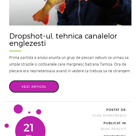
Dropshot-ul, tehnica canalelor
englezesti
Prima partida a anului anunta un grup de pescari nebuni ce urmau sa
umple strazile si cotloanele care marginesc batrana Tamisa. Ora de
plecare era neprietenoasa avand in vedere ca trebuia sa ne strangem
din toate colturile Londrei, insa pasiunea nebuna si dorinta prea mare
de a prinde primul peste in noul an se opunea cu succ ...
VEZI ARTICOL
POSTAT DE:
VLAD DUMITRESCU
21
PUBLICAT IN:
BLOG PESCUIT
Mar