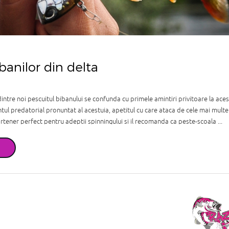
banilor din delta
tre noi pescuitul bibanului se confunda cu primele amintiri privitoare la ac
 predatorial pronuntat al acestuia, apetitul cu care ataca de cele mai multe o
artener perfect pentru adeptii spinningului si il recomanda ca peste-scoala ...