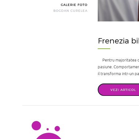
GALERIE FOTO
BOGDAN CURELEA
Frenezia bi
Pentru majoritatea din
pasiune. Comportamentul
il transforma intr-un p
VEZI ARTICOL