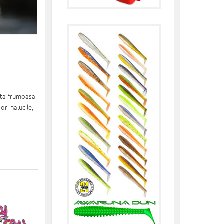
esta frumoasa
ri nalucile,