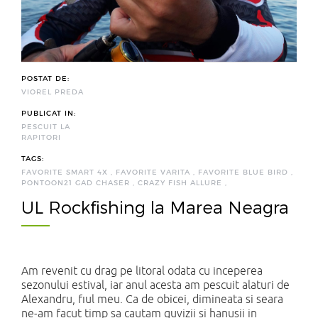
POSTAT DE:
VIOREL PREDA
PUBLICAT IN:
PESCUIT LA
RAPITORI
TAGS:
FAVORITE SMART 4X
,
FAVORITE VARITA
,
FAVORITE BLUE BIRD
,
PONTOON21 GAD CHASER
,
CRAZY FISH ALLURE
,
UL Rockfishing la Marea Neagra
Am revenit cu drag pe litoral odata cu inceperea
sezonului estival, iar anul acesta am pescuit alaturi de
Alexandru, fiul meu. Ca de obicei, dimineata si seara
ne-am facut timp sa cautam guvizii si hanusii in