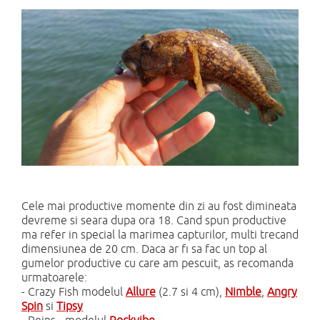
Cele mai productive momente din zi au fost dimineata
devreme si seara dupa ora 18. Cand spun productive
ma refer in special la marimea capturilor, multi trecand
dimensiunea de 20 cm. Daca ar fi sa fac un top al
gumelor productive cu care am pescuit, as recomanda
urmatoarele:
- Crazy Fish modelul
Allure
(2.7 si 4 cm),
Nimble
,
Angry
Spin
si
Tipsy