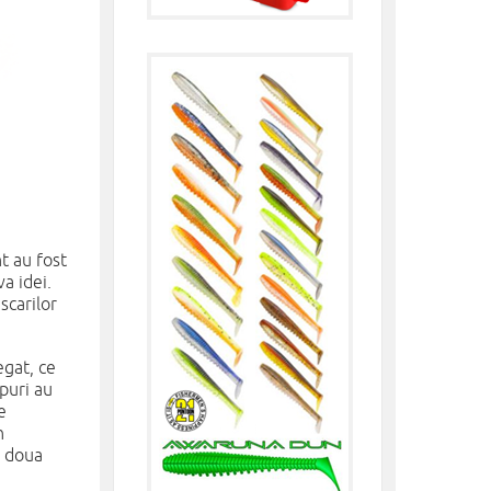
t au fost
a idei.
scarilor
gat, ce
puri au
e
n
d doua