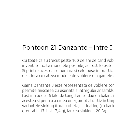
Pontoon 21 Danzante – intre J 
Cu toate ca au trecut peste 100 de ani de cand vobl
inventate toate modelele posibile, au fost folosite 
Si printre acestea se numara si cele puse in practi
de stiuca cu cateva modele de voblere din gamele J
Gama Danzante J este reprezentata de voblere comp
permite miscarea cu usurinta a intregului ansamblu
fost introduse 6 bile de tungsten ce dau un balans in
acestea si pentru a creea un zgomot atractiv in timp
variantele sinking (fara barbeta) si floating (cu b
greutati - 17,1 si 17,4 g), iar cea sinking - 20,3g.