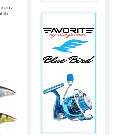
e marca
tati