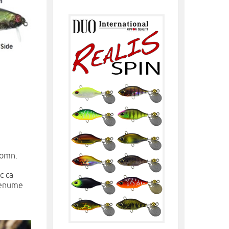
somn.
ac ca
 renume