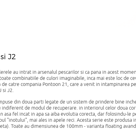
si J2
erele au intrat in arsenalul pescarilor si ca pana in acest momen
toate combinatiile de culori imaginabile, inca mai este loc de cev
ca de catre compania Pontoon 21, care a venit in intampinarea pe
 si J2.
use din doua parti legate de un sistem de prindere bine inche
 indiferent de modul de recuperare. in interiorul celor doua cor
 asa fel incat in apa sa aiba evolutia corecta, dar folosindu-le p
ul "inotului", mai ales in apele reci. Acesta serie este produsa i
arbeta). Toate au dimensiunea de 100mm - varianta floating avan