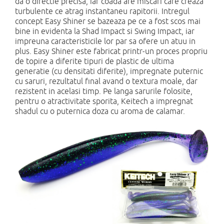
da o directie precisa, iar coada are miscari care creaza
turbulente ce atrag instantaneu rapitorii. Intregul
concept Easy Shiner se bazeaza pe ce a fost scos mai
bine in evidenta la Shad Impact si Swing Impact, iar
impreuna caracteristicile lor par sa ofere un atuu in
plus. Easy Shiner este fabricat printr-un proces propriu
de topire a diferite tipuri de plastic de ultima
generatie (cu densitati diferite), impregnate puternic
cu saruri, rezultatul final avand o textura moale, dar
rezistent in acelasi timp. Pe langa sarurile folosite,
pentru o atractivitate sporita, Keitech a impregnat
shadul cu o puternica doza cu aroma de calamar.