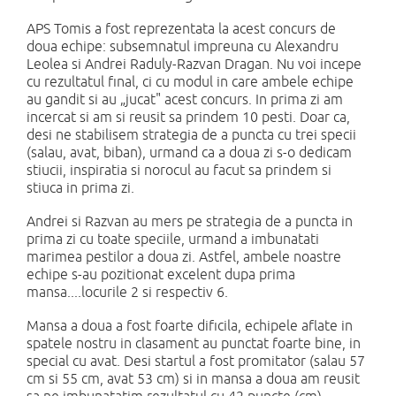
APS Tomis a fost reprezentata la acest concurs de
doua echipe: subsemnatul impreuna cu Alexandru
Leolea si Andrei Raduly-Razvan Dragan. Nu voi incepe
cu rezultatul final, ci cu modul in care ambele echipe
au gandit si au „jucat" acest concurs. In prima zi am
incercat si am si reusit sa prindem 10 pesti. Doar ca,
desi ne stabilisem strategia de a puncta cu trei specii
(salau, avat, biban), urmand ca a doua zi s-o dedicam
stiucii, inspiratia si norocul au facut sa prindem si
stiuca in prima zi.
Andrei si Razvan au mers pe strategia de a puncta in
prima zi cu toate speciile, urmand a imbunatati
marimea pestilor a doua zi. Astfel, ambele noastre
echipe s-au pozitionat excelent dupa prima
mansa....locurile 2 si respectiv 6.
Mansa a doua a fost foarte dificila, echipele aflate in
spatele nostru in clasament au punctat foarte bine, in
special cu avat. Desi startul a fost promitator (salau 57
cm si 55 cm, avat 53 cm) si in mansa a doua am reusit