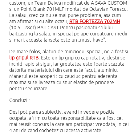
custom, un Team Daiwa modificat de A SAVA CUSTOM
si un Point Blank 701MLF montat de Octavian Torescu.
La salau, cred ca nu se mai pune problema, asa cum
am afirmat si cu alte ocazii,
RTB FORTEZZA 702MH
(10.5 - 28gr) BAITCAST Pentru pasionatii stilului
baitcasting la salau, in special pe ape curgatoare medii
si mari, aceasta lanseta este un „must-have".
De mare folos, alaturi de minciogul special, ne-a fost si
lip gripul RTB
. Este un lip grip cu cap rotativ, clestii se
inchid rapid si sigur, iar greutatea este foarte scazuta
datorita materialului din care este facut, aluminiu.
Manerul este acoperit cu cauciuc pentru aderenta
maxima si se livreaza cu snur elastic de prindere
pentru securizare.
Concluzii:
Desi pot parea subiectiv, avand in vedere pozitia
ocupata, afirm cu toata responsabilitate ca a fost cel
mai reusit concurs la care am participat vreodata, in cei
4 ani de cand cochetez cu acesta activitate.