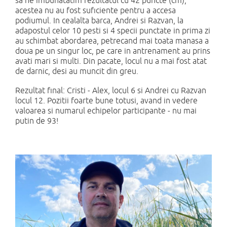
sa ne imbunatatim rezultatul cu 42 puncte (cm),
acestea nu au fost suficiente pentru a accesa
podiumul. In cealalta barca, Andrei si Razvan, la
adapostul celor 10 pesti si 4 specii punctate in prima zi
au schimbat abordarea, petrecand mai toata manasa a
doua pe un singur loc, pe care in antrenament au prins
avati mari si multi. Din pacate, locul nu a mai fost atat
de darnic, desi au muncit din greu.
Rezultat final: Cristi - Alex, locul 6 si Andrei cu Razvan
locul 12. Pozitii foarte bune totusi, avand in vedere
valoarea si numarul echipelor participante - nu mai
putin de 93!