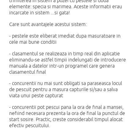
trimiterea in sistem a pozei cu pestele si doua
elemente: specia si marimea. Aceste informatii erau
incarcate in sistem ...si gata!
Care sunt avantajele acestui sistem:
- pestele este eliberat imediat dupa masuratoare in
cele mai bune conditii
- clasamentul se realizeaza in timp real din aplicatie
eliminandu-se astfel timpii indelungati de introducere
manuala a datelor intr-un programel care genera
clasamentul final
- concurentii nu mai sunt obligati sa paraseasca locul
de pescuit pentru a masura capturile si/sau a salva
viata unui peste capturat
- concurentii pot pescui pana la ora de final a mansei,
nefiind necesara prezenta la ora de final la punctul de
start sosire. Practic, creste considerabil timpul alocat
efectiv pescuitului.