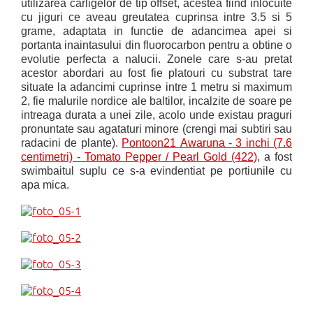
utilizarea carligelor de tip offset, acestea fiind inlocuite
cu jiguri ce aveau greutatea cuprinsa intre 3.5 si 5
grame, adaptata in functie de adancimea apei si
portanta inaintasului din fluorocarbon pentru a obtine o
evolutie perfecta a nalucii. Zonele care s-au pretat
acestor abordari au fost fie
platouri cu substrat tare
situate la adancimi cuprinse intre 1 metru si maximum
2, fie malurile nordice ale baltilor, incalzite de soare pe
intreaga durata a unei zile, acolo unde existau praguri
pronuntate sau agataturi minore (crengi mai subtiri sau
radacini de plante).
Pontoon21
Awaruna - 3 inchi (7.6
centimetri) - Tomato Pepper / Pearl Gold (422)
, a fost
swimbaitul suplu ce s-a evindentiat pe portiunile cu
apa mica.