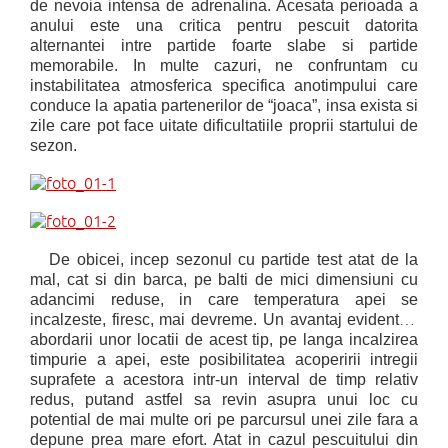
de nevoia intensa de adrenalina. Acesata perioada a
anului este una critica pentru pescuit datorita
alternantei intre partide foarte slabe si partide
memorabile. In multe cazuri, ne confruntam cu
instabilitatea atmosferica specifica anotimpului care
conduce la apatia partenerilor de “joaca”, insa exista si
zile care pot face uitate dificultatiile proprii startului de
sezon.
De obicei, incep sezonul cu partide test atat de la
mal, cat si din barca, pe balti de mici dimensiuni cu
adancimi reduse, in care temperatura apei se
incalzeste, firesc, mai devreme.
Un avantaj evident al
abordarii unor locatii de acest tip, pe langa incalzirea
timpurie a apei, este posibilitatea acoperirii intregii
suprafete a acestora intr-un interval de timp relativ
redus, putand astfel sa revin asupra unui loc cu
potential de mai multe ori pe parcursul unei zile fara a
depune prea mare efort. Atat in cazul pescuitului din