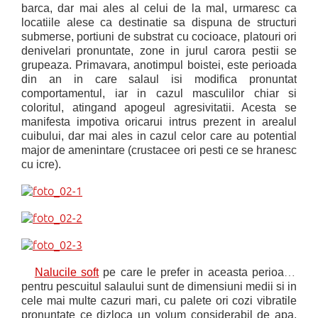
barca, dar mai ales al celui de la mal, urmaresc ca
locatiile alese ca destinatie sa dispuna de structuri
submerse, portiuni de substrat cu cocioace, platouri ori
denivelari pronuntate, zone in jurul carora pestii se
grupeaza. Primavara, anotimpul boistei, este perioada
din an in care salaul isi modifica pronuntat
comportamentul, iar in cazul masculilor chiar si
coloritul, atingand apogeul agresivitatii. Acesta se
manifesta impotiva oricarui intrus prezent in arealul
cuibului, dar mai ales in cazul celor care au potential
major de amenintare (crustacee ori pesti ce se hranesc
cu icre).
Nalucile soft
pe care le prefer in aceasta perioada
pentru pescuitul salaului sunt de dimensiuni medii si in
cele mai multe cazuri mari, cu palete ori cozi vibratile
pronuntate ce dizloca un volum considerabil de apa,