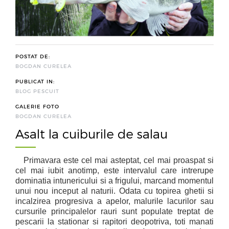
POSTAT DE:
BOGDAN CURELEA
PUBLICAT IN:
BLOG PESCUIT
GALERIE FOTO
BOGDAN CURELEA
Asalt la cuiburile de salau
Primavara este cel mai asteptat, cel mai proaspat si
cel mai iubit anotimp, este intervalul care intrerupe
dominatia intunericului si a frigului, marcand momentul
unui nou inceput al naturii. Odata cu topirea ghetii si
incalzirea progresiva a apelor, malurile lacurilor sau
cursurile principalelor rauri sunt populate treptat de
pescarii la stationar si rapitori deopotriva, toti manati