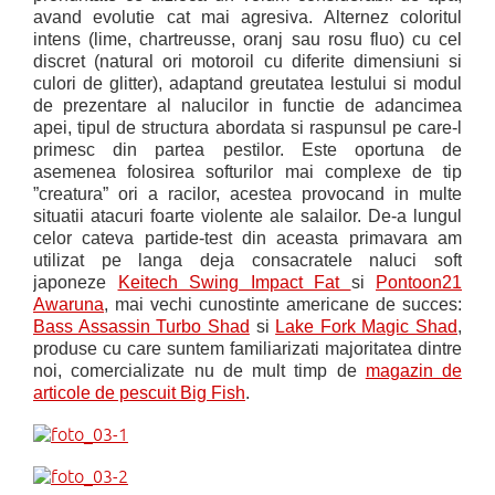
avand evolutie cat mai agresiva. Alternez coloritul
intens (lime, chartreusse, oranj sau rosu fluo) cu cel
discret (natural ori motoroil cu diferite dimensiuni si
culori de glitter), adaptand greutatea lestului si modul
de prezentare al nalucilor in functie de adancimea
apei, tipul de structura abordata si raspunsul pe care-l
primesc din partea pestilor. Este oportuna de
asemenea folosirea softurilor mai complexe de tip
”creatura” ori a racilor, acestea provocand in multe
situatii atacuri foarte violente ale salailor. De-a lungul
celor cateva partide-test din aceasta primavara am
utilizat pe langa deja consacratele naluci soft
japoneze
Keitech Swing Impact Fat
si
Pontoon21
Awaruna
, mai vechi cunostinte americane de succes:
Bass Assassin Turbo Shad
si
Lake Fork Magic Shad
,
produse cu care suntem familiarizati majoritatea dintre
noi, comercializate nu de mult timp de
magazin de
articole de pescuit
Big Fish
.