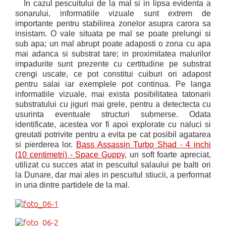
In cazul pescuitului de la mal si in lipsa evidenta a
sonarului, informatiile vizuale sunt extrem de
importante pentru stabilirea zonelor asupra carora sa
insistam. O vale situata pe mal se poate prelungi si
sub apa; un mal abrupt poate adaposti o zona cu apa
mai adanca si substrat tare; in proximitatea malurilor
impadurite sunt prezente cu certitudine pe substrat
crengi uscate, ce pot constitui cuiburi ori adapost
pentru salai iar exemplele pot continua. Pe langa
informatiile vizuale, mai exista posibilitatea tatonarii
substratului cu jiguri mai grele, pentru a detectecta cu
usurinta eventuale structuri submerse. Odata
identificate, acestea vor fi apoi explorate cu naluci si
greutati potrivite pentru a evita pe cat posibil agatarea
si pierderea lor.
Bass Assassin Turbo Shad - 4 inchi
(10 centimetri) - Space Guppy
, un soft foarte apreciat,
utilizat cu succes atat in pescuitul salaului pe balti ori
la Dunare, dar mai ales in pescuitul stiucii, a performat
in una dintre partidele de la mal.