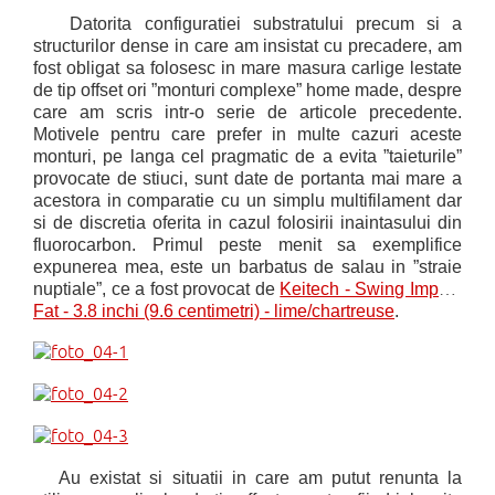
Datorita configuratiei substratului precum si a
structurilor dense in care am insistat cu precadere, am
fost obligat sa folosesc in mare masura carlige lestate
de tip offset ori ”monturi complexe” home made, despre
care am
scris intr-o serie de articole precedente.
Motivele pentru care prefer in multe cazuri aceste
monturi, pe langa cel pragmatic de a evita ”taieturile”
provocate de stiuci, sunt date de portanta mai mare a
acestora in comparatie cu un simplu multifilament dar
si de discretia oferita in cazul folosirii inaintasului din
fluorocarbon. Primul peste menit sa exemplifice
expunerea mea, este un barbatus de salau in ”straie
nuptiale”, ce a fost provocat de
Keitech - Swing Impact
Fat - 3.8 inchi (9.6 centimetri) - lime/chartreuse
.
Au existat si situatii in care am putut renunta la