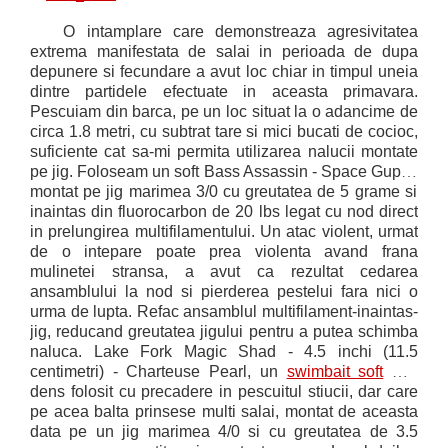
O intamplare care demonstreaza agresivitatea
extrema manifestata de salai in perioada de dupa
depunere si fecundare a avut loc chiar in timpul uneia
dintre partidele efectuate in aceasta primavara.
Pescuiam din barca, pe un loc situat la o adancime de
circa 1.8 metri, cu subtrat tare si mici bucati de cocioc,
suficiente cat sa-mi permita utilizarea nalucii montate
pe jig. Foloseam un soft
Bass Assassin - Space Guppy
montat pe jig marimea 3/0 cu greutatea de 5 grame si
inaintas din fluorocarbon de 20 lbs legat cu nod direct
in prelungirea multifilamentului. Un atac violent, urmat
de o intepare poate prea violenta avand frana
mulinetei stransa, a avut ca rezultat cedarea
ansamblului la nod si pierderea pestelui fara nici o
urma de lupta. Refac ansamblul multifilament-inaintas-
jig, reducand greutatea jigului pentru a putea schimba
naluca.
Lake Fork Magic Shad - 4.5
inchi (11.5
centimetri)
- Charteuse Pearl
, un
swimbait soft
mai
dens folosit cu precadere in pescuitul stiucii, dar care
pe acea balta prinsese multi salai, montat de aceasta
data pe un jig marimea 4/0 si cu greutatea de 3.5